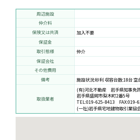
周辺施設
仲介料
保険又は共済
加入不要
保証金
取引態様
仲介
保証会社
その他費用
備考
施設状況:砂利 収容台数:18台
(有)河北不動産 岩手県知事免許(
岩手県盛岡市梨木町2番5号
取扱業者
TEL:
019-625-8413
FAX:019-6
(一社)岩手県宅地建物取引業協