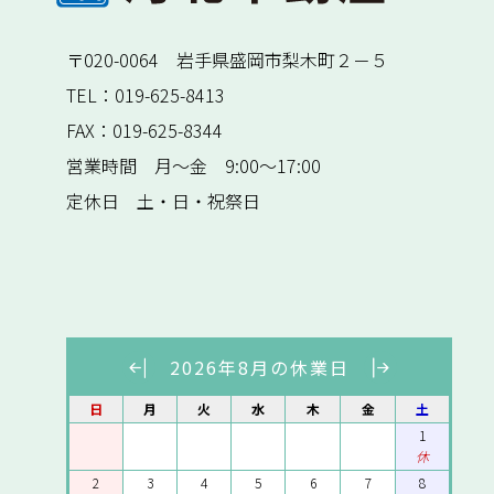
〒020-0064
岩手県盛岡市梨木町２－５
TEL：
019-625-8413
FAX：019-625-8344
営業時間 月～金 9:00～17:00
定休日 土・日・祝祭日
2026年8月の休業日
日
月
火
水
木
金
土
1
休
2
3
4
5
6
7
8