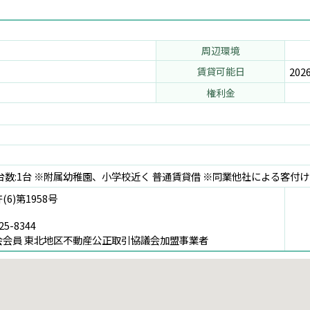
周辺環境
賃貸可能日
202
権利金
 空台数:1台 ※附属幼稚園、小学校近く 普通賃貸借 ※同業他社による客付け
6)第1958号
25-8344
会会員 東北地区不動産公正取引協議会加盟事業者